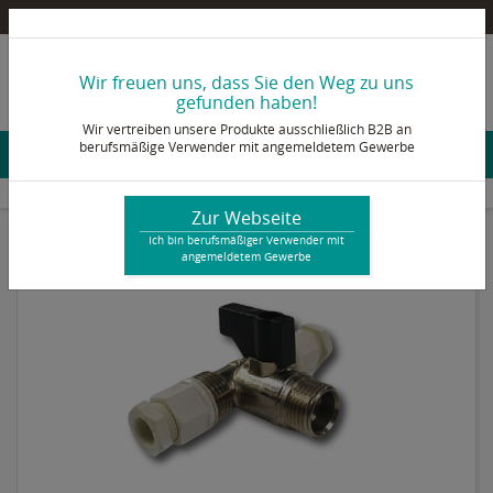
Pultex Onlineshop – Ein B2B Shop für berufsmäßige Verwender mit angemeldetem Gewerbe
info@pultex.de
Wir freuen uns, dass Sie den Weg zu uns
+49 2473 92 78 - 0
gefunden haben!
Wir vertreiben unsere Produkte ausschließlich B2B an
berufsmäßige Verwender mit angemeldetem Gewerbe
Konto & Login
Anlagen & Prozesszubehör
Silikonhauben
Zubehör
TwoVac T-Verbinder
Zur Webseite
Ich bin berufsmäßiger Verwender mit
angemeldetem Gewerbe
Neu