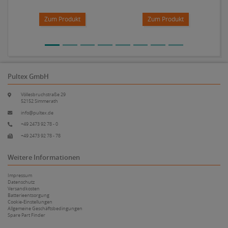
Zum Produkt
Zum Produkt
Pultex GmbH
Völlesbruchstraße 29
52152 Simmerath
info@pultex.de
+49 2473 92 78 - 0
+49 2473 92 78 - 78
Weitere Informationen
Impressum
Datenschutz
Versandkosten
Batterieentsorgung
Cookie-Einstellungen
Allgemeine Geschäftsbedingungen
Spare Part Finder