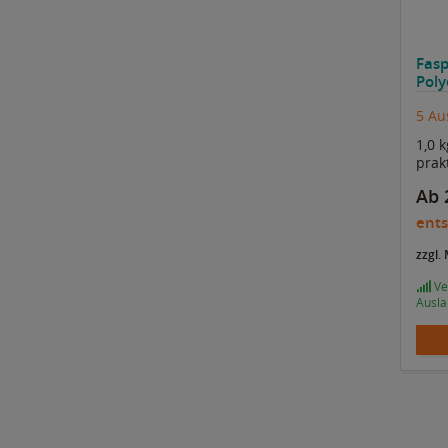
Fasp
Poly
5 Au
1,0 
prak
Ab 
ents
zzgl.
Ver
Ausla