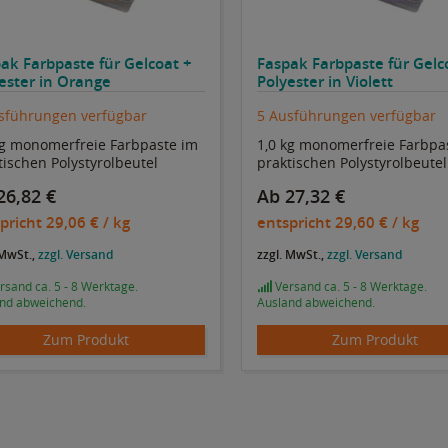
ak Farbpaste für Gelcoat +
Faspak Farbpaste für Gelc
ester in Orange
Polyester in Violett
sführungen verfügbar
5 Ausführungen verfügbar
kg monomerfreie Farbpaste im
1,0 kg monomerfreie Farbpa
tischen Polystyrolbeutel
praktischen Polystyrolbeutel
26,82 €
Ab 27,32 €
pricht
29,06 €
/ kg
entspricht
29,60 €
/ kg
 MwSt.,
zzgl. Versand
zzgl. MwSt.,
zzgl. Versand
sand ca. 5 - 8 Werktage.
Versand ca. 5 - 8 Werktage.
nd abweichend.
Ausland abweichend.
Zum Produkt
Zum Produkt