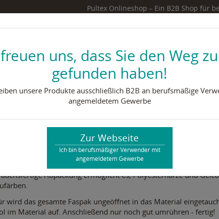
Pultex Onlineshop – Ein B2B Shop für
begriff ein
0
info@pultex.de
 freuen uns, dass Sie den Weg zu
gefunden haben!
& Fördersysteme
Werkzeug & Zubehör
Harzsy
reiben unsere Produkte ausschließlich B2B an berufsmäßige Verw
angemeldetem Gewerbe
Zur Webseite
aspak
Ich bin berufsmäßiger Verwender mit
angemeldetem Gewerbe
re Faspaks sind praktische Polystyrolbeutel mit einem Inhalt vo
rauchsfertige Abpackung ermöglicht es, Polyesterharze und Gelco
zufärben.
r wird das gesamte Faspak ungeöffnet in das Material eingetaucht
ol im Material auf. Anschließend nur noch gut umrühren - fertig!