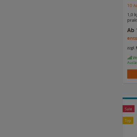
10 A
1,0 
prak
Ab 
ents
zzgl.
Ver
Ausla
Sale
Top