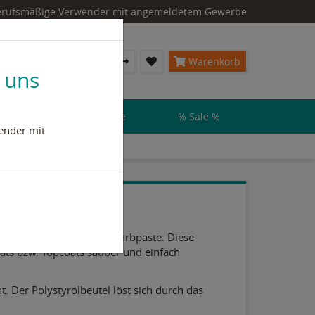
 berufsmäßige Verwender mit angemeldetem Gewerbe
Konto & Login
Warenkorb
 uns
steme & Flüssigkunststoffe
% Sale %
ender mit
n 1,0 kg monomerfreier Farbpaste. Diese
ats bzw. Topcoats sauber und einfach
. Der Polystyrolbeutel löst sich durch das