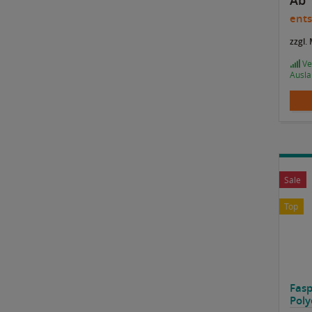
Ab 
ents
zzgl.
Ver
Ausla
Sale
Top
Fasp
Poly