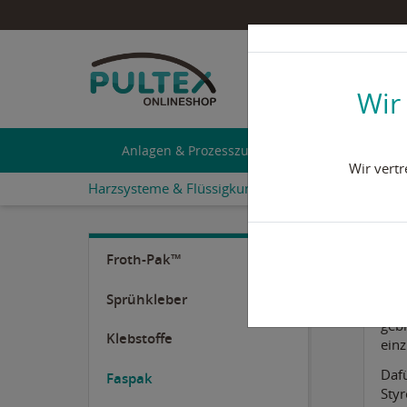
Geben Sie einen Such
+49 2473 92 78 - 
Wir
Anlagen & Prozesszubehör
Pumpen 
Wir vert
Harzsysteme & Flüssigkunststoffe
Faspak
Froth-Pak™
F
Sprühkleber
Unse
geb
Klebstoffe
ein
Dafü
Faspak
Styr