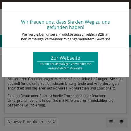
Pultex Onlineshop – Ein B2B Shop für berufsmäßige Verwender mit angemeldetem Gewerbe
info@pultex.de
Wir freuen uns, dass Sie den Weg zu uns
+49 2473 92 78 - 0
gefunden haben!
Wir vertreiben unsere Produkte ausschließlich B2B an
berufsmäßige Verwender mit angemeldetem Gewerbe
Konto & Login
Harzsysteme & Flüssigkunststoffe
Beschichtungen
Grundierungen / Primer
Zur Webseite
Ich bin berufsmäßiger Verwender mit
angemeldetem Gewerbe
Grundierungen / Primer
Mit unseren Grundierungen erreichen Sie perfekte Haftungen. Sie sind
speziell für die unterschiedlichsten Untergründe und Anforderungen
entwickelt und basieren auf Polyurea, Polyurethan und Epoxidharz.
Egal ob Beton oder Stahl, schnelle Trockenzeit oder feuchter
Untergrund - bei uns finden Sie mit Hilfe unserer Produktfilter die
passende Grundierung.