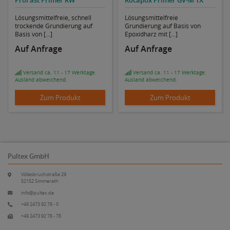
Lösungsmittelfreie, schnell
Lösungsmittelfreie
trockende Grundierung auf
Grundierung auf Basis von
Basis von [...]
Epoxidharz mit [...]
Auf Anfrage
Auf Anfrage
Versand ca. 11 - 17 Werktage.
Versand ca. 11 - 17 Werktage.
Ausland abweichend.
Ausland abweichend.
Zum Produkt
Zum Produkt
Pultex GmbH
Völlesbruchstraße 29
52152 Simmerath
info@pultex.de
+49 2473 92 78 - 0
+49 2473 92 78 - 78