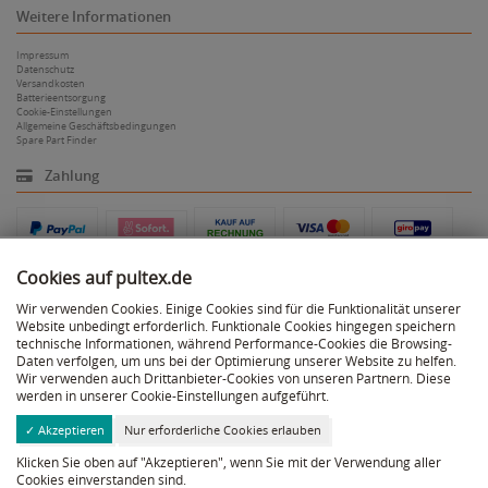
Weitere Informationen
Impressum
Datenschutz
Versandkosten
Batterieentsorgung
Cookie-Einstellungen
Allgemeine Geschäftsbedingungen
Spare Part Finder
Zahlung
Cookies auf pultex.de
Wir verwenden Cookies. Einige Cookies sind für die Funktionalität unserer
Website unbedingt erforderlich. Funktionale Cookies hingegen speichern
Versand
technische Informationen, während Performance-Cookies die Browsing-
Daten verfolgen, um uns bei der Optimierung unserer Website zu helfen.
Wir verwenden auch Drittanbieter-Cookies von unseren Partnern. Diese
werden in unserer Cookie-Einstellungen aufgeführt.
✓ Akzeptieren
Nur erforderliche Cookies erlauben
Facebook
Klicken Sie oben auf "Akzeptieren", wenn Sie mit der Verwendung aller
Instagram
Cookies einverstanden sind.