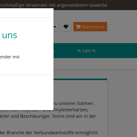
 berufsmäßige Verwender mit angemeldetem Gewerbe
Konto & Login
Warenkorb
 uns
steme & Flüssigkunststoffe
% Sale %
ender mit
r Gründung im Jahre 1991 zu unseren Stärken.
ranten von Polyester- und Vinylesterharzen,
rter und Beschleuniger. Somit sind wir in der
der Branche der Verbundwerkstoffe ermöglicht