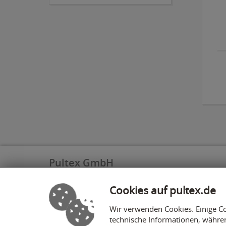
Pultex GmbH
Völlesbruchstraße 29
Cookies auf pultex.de
52152 Simmerath
Wir verwenden Cookies. Einige Co
info@pultex.de
technische Informationen, währe