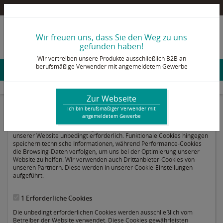
Pultex Onlineshop – Ein B2B Shop für berufsmäßige Verwender mit angemeldetem Gewerbe
info@pultex.de
Wir freuen uns, dass Sie den Weg zu uns
+49 2473 92 78 - 0
gefunden haben!
Wir vertreiben unsere Produkte ausschließlich B2B an
berufsmäßige Verwender mit angemeldetem Gewerbe
Konto & Login
Onlineshop
Cookie-Einstellungen
Zur Webseite
Ich bin berufsmäßiger Verwender mit
Cookie-Einstellungen
angemeldetem Gewerbe
Wir verwenden Cookies. Einige Cookies sind für die Funktionalität
unserer Website unbedingt erforderlich. Funktionale Cookies hingegen
speichern technische Informationen, während Performance-Cookies
die Browsing-Daten verfolgen, um uns bei der Optimierung unserer
Website zu helfen. Wir verwenden auch Drittanbieter-Cookies von
unseren Partnern. Diese werden in unserer Cookie-Einstellungen
aufgeführt.
1 Erforderliche Cookies
Die unbedingt erforderlichen Cookies werden ausschließlich vom
Betreiber der Website verwendet. Diese Cookies gewährleisten