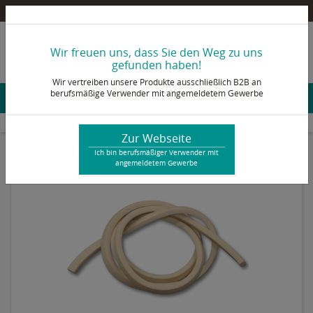
Pultex Onlineshop – Ein B2B Shop für berufsmäßige Verwender mit angemeldetem Gewerbe
info@pultex.de
Wir freuen uns, dass Sie den Weg zu uns
+49 2473 92 78 - 0
gefunden haben!
Wir vertreiben unsere Produkte ausschließlich B2B an
berufsmäßige Verwender mit angemeldetem Gewerbe
Konto & Login
Anlagen & Prozesszubehör
Silikonhauben
Zubehör
Profil für geteilte Formen
Zur Webseite
Ich bin berufsmäßiger Verwender mit
angemeldetem Gewerbe
Neu