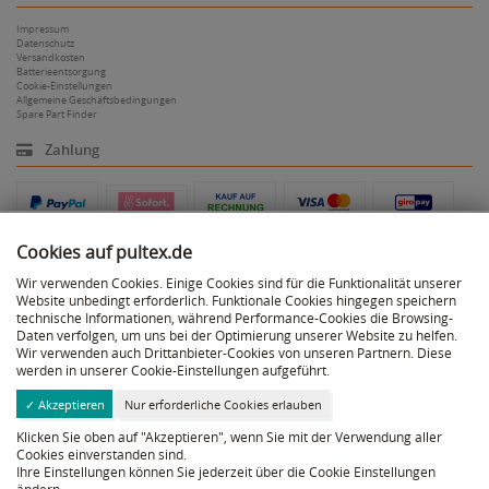
Impressum
Datenschutz
Versandkosten
Batterieentsorgung
Cookie-Einstellungen
Allgemeine Geschäftsbedingungen
Spare Part Finder
Zahlung
Cookies auf pultex.de
Wir verwenden Cookies. Einige Cookies sind für die Funktionalität unserer
Website unbedingt erforderlich. Funktionale Cookies hingegen speichern
Versand
technische Informationen, während Performance-Cookies die Browsing-
Daten verfolgen, um uns bei der Optimierung unserer Website zu helfen.
Wir verwenden auch Drittanbieter-Cookies von unseren Partnern. Diese
werden in unserer Cookie-Einstellungen aufgeführt.
✓ Akzeptieren
Nur erforderliche Cookies erlauben
Facebook
Klicken Sie oben auf "Akzeptieren", wenn Sie mit der Verwendung aller
Instagram
Cookies einverstanden sind.
YouTube
Ihre Einstellungen können Sie jederzeit über die Cookie Einstellungen
Pinterest