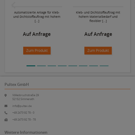
Automatisierte Anlage für Kleb-
Kleb- und Dichtstoffauftrag mit
und Dichtstoffauftrag mit hohem
hohem Materialbedarf und
[...]
flexibler [...]
Auf Anfrage
Auf Anfrage
Zum Produkt
Zum Produkt
Pultex GmbH
Völlesbruchstraße 29
52152 Simmerath
info@pultex.de
+49 2473 92 78 - 0
+49 2473 92 78 - 78
Weitere Informationen