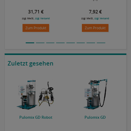
31,71 €
7,92 €
zzgl. MwSt.,
zzgl. Versand
zzgl. MwSt.,
zzgl. Versand
Zum Produkt
Zum Produkt
Zuletzt gesehen
P
Pulomix GD Robot
Pulomix GD