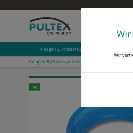
Geben Sie einen Such
+49 2473 92 78 - 
Wir
Anlagen & Prozesszubehör
Pumpen 
Wir vert
Anlagen & Prozesszubehör
Silikonhauben
Zub
Neu