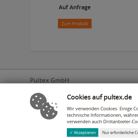
Auf Anfrage
and
Zum Produkt
Pultex GmbH
Völlesbruchstraße 29
Cookies auf pultex.de
52152 Simmerath
Wir verwenden Cookies. Einige Co
info@pultex.de
technische Informationen, währe
+49 2473 92 78 - 0
verwenden auch Drittanbieter-Coo
+49 2473 92 78 - 78
✓ Akzeptieren
Nur erforderliche C