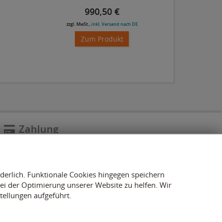
990,50 €
zzgl. MwSt.,
inkl. Versand nach DE
zzgl. 
Zum Produkt
Zahlung
rderlich. Funktionale Cookies hingegen speichern
i der Optimierung unserer Website zu helfen. Wir
tellungen aufgeführt.
Versand