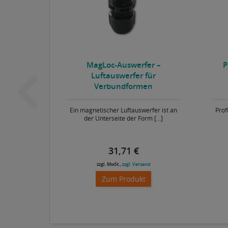
 (zur
MagLoc-Auswerfer –
P
tarre
Luftauswerfer für
Verbundformen
native
Ein magnetischer Luftauswerfer ist an
Prof
zur Montage
der Unterseite der Form [...]
31,71 €
and
zzgl. MwSt.,
zzgl. Versand
Zum Produkt