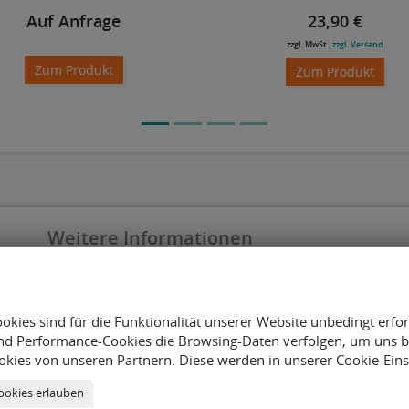
Auf Anfrage
23,90 €
zzgl. MwSt.,
zzgl. Versand
Zum Produkt
Zum Produkt
Weitere Informationen
Impressum
Datenschutz
Versandkosten
okies sind für die Funktionalität unserer Website unbedingt erfo
Batterieentsorgung
nd Performance-Cookies die Browsing-Daten verfolgen, um uns be
Cookie-Einstellungen
kies von unseren Partnern. Diese werden in unserer Cookie-Eins
Allgemeine Geschäftsbedingungen
ookies erlauben
Spare Part Finder