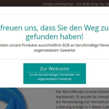
Pultex Onlineshop – Ein B2B Shop für
begriff ein
0
info@pultex.de
 freuen uns, dass Sie den Weg zu
gefunden haben!
& Fördersysteme
Werkzeug & Zubehör
Harzsy
reiben unsere Produkte ausschließlich B2B an berufsmäßige Verw
angemeldetem Gewerbe
ehör
MicroMorph Resin Runner 1m
Zur Webseite
MicroMorph R
Ich bin berufsmäßiger Verwender mit
angemeldetem Gewerbe
Artikelnummer: 102157
Der MicroMorph ist eine kleine
Harzkanals. Er wurde für komp
die Verwendung von Verstärkun
Lieferung erfolgt in 1-Meter-Lä