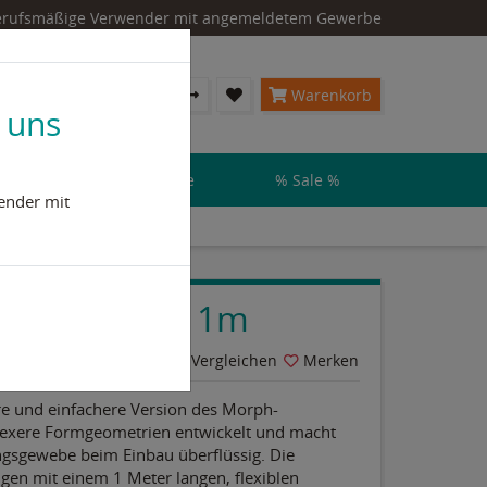
 berufsmäßige Verwender mit angemeldetem Gewerbe
Konto & Login
Warenkorb
 uns
steme & Flüssigkunststoffe
% Sale %
ender mit
esin Runner 1m
Vergleichen
Merken
re und einfachere Version des Morph-
lexere Formgeometrien entwickelt und macht
gsgewebe beim Einbau überflüssig. Die
ngen mit einem 1 Meter langen, flexiblen