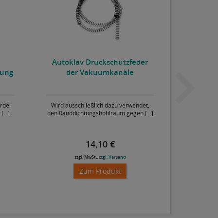
Autoklav Druckschutzfeder
Luftze
tung
der Vakuumkanäle
rdel
Wird ausschließlich dazu verwendet,
Die abgewin
...]
den Randdichtungshohlraum gegen [...]
für sc
14,10 €
zzgl. MwSt.,
zzgl. Versand
zz
Zum Produkt