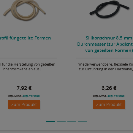
rofil für geteilte Formen
Silikonschnur 8,5 mm
Durchmesser (zur Abdich
von geteilten Formen)
il für die Herstellung von geteilten
Wiederverwendbare, flexibele Ko
Innenformkanälen aus [...]
zur Einführung in den Harzkanal, [
7,92 €
6,26 €
zzgl. MwSt.,
zzgl. Versand
zzgl. MwSt.,
zzgl. Versand
Zum Produkt
Zum Produkt