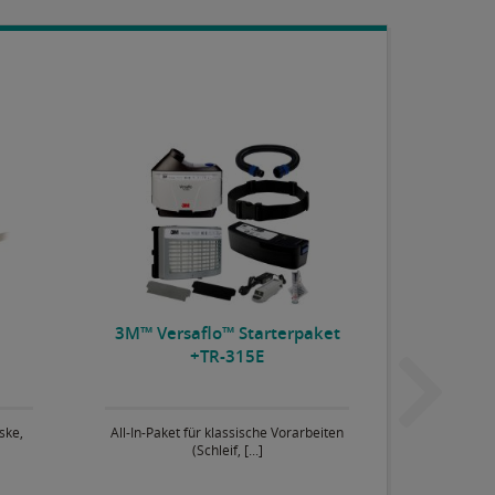
+
3M™ Versaflo™ Starterpaket
3M™ Ver
TR-315E+
ske,
All-In-Paket für klassische Vorarbeiten
All-In-Pake
(Schleif, [...]
mit 