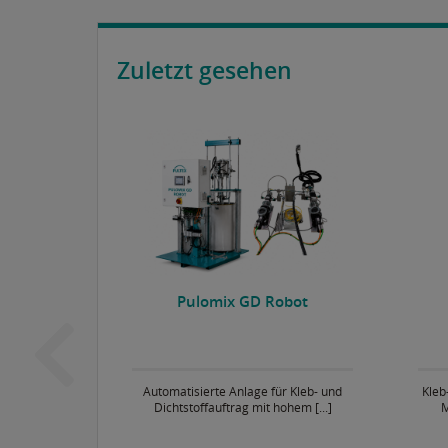
Zuletzt gesehen
usion AP
Pulomix GD Robot
sion AP von
Automatisierte Anlage für Kleb- und
Kleb
Dichtstoffauftrag mit hohem [...]
M