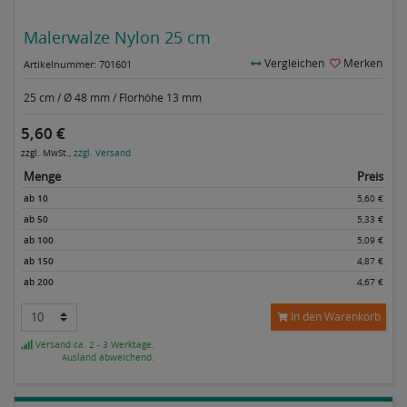
Malerwalze Nylon 25 cm
Vergleichen
Merken
Artikelnummer: 701601
25 cm / Ø 48 mm / Florhöhe 13 mm
5,60 €
zzgl. MwSt.,
zzgl. Versand
Menge
Preis
ab 10
5,60 €
ab 50
5,33 €
ab 100
5,09 €
ab 150
4,87 €
ab 200
4,67 €
In den Warenkorb
Versand ca. 2 - 3 Werktage.
Ausland abweichend.