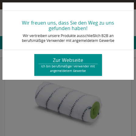
Pultex Onlineshop – Ein B2B Shop für berufsmäßige Verwender mit angemeldetem Gewerbe
info@pultex.de
Wir freuen uns, dass Sie den Weg zu uns
+49 2473 92 78 - 0
gefunden haben!
Wir vertreiben unsere Produkte ausschließlich B2B an
berufsmäßige Verwender mit angemeldetem Gewerbe
Konto & Login
Werkzeug & Zubehör
Fellroller & Pinsel
Fellroller
Malerwalze Nylon 25 cm
Zur Webseite
Ich bin berufsmäßiger Verwender mit
angemeldetem Gewerbe