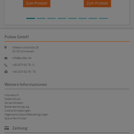
Zum Produkt
Zum Produkt
Pultex GmbH
Völlesbruchstraße 29
52152 Simmerath
info@pultex.de
+49 2473 92 78 - 0
+49 2473 92 78 - 78
Weitere Informationen
Impressum
Datenschutz
Versandkosten
Batterieentsorgung
Cookie-Einstellungen
Allgemeine Geschäftsbedingungen
Spare Part Finder
Zahlung