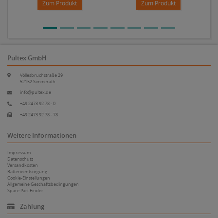
Zum Produkt
Zum Produkt
Pultex GmbH
Völlesbruchstraße 29
52152 Simmerath
info@pultex.de
+49 2473 92 78 - 0
+49 2473 92 78 - 78
Weitere Informationen
Impressum
Datenschutz
Versandkosten
Batterieentsorgung
Cookie-Einstellungen
Allgemeine Geschäftsbedingungen
Spare Part Finder
Zahlung