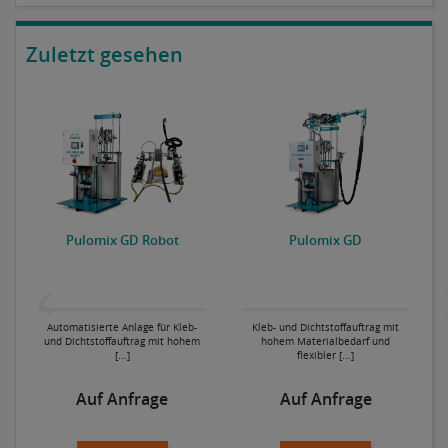
Zuletzt gesehen
P
Pulomix GD Robot
Pulomix GD
Automatisierte Anlage für Kleb-
Kleb- und Dichtstoffauftrag mit
und Dichtstoffauftrag mit hohem
hohem Materialbedarf und
[...]
flexibler [...]
Auf Anfrage
Auf Anfrage