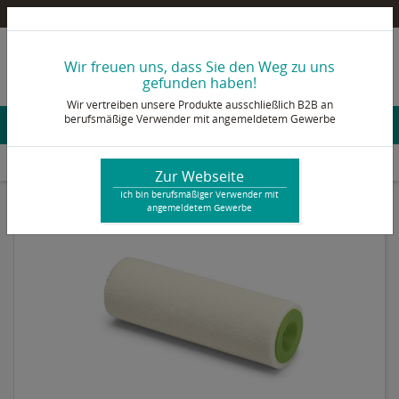
Pultex Onlineshop – Ein B2B Shop für berufsmäßige Verwender mit angemeldetem Gewerbe
info@pultex.de
Wir freuen uns, dass Sie den Weg zu uns
+49 2473 92 78 - 0
gefunden haben!
Wir vertreiben unsere Produkte ausschließlich B2B an
berufsmäßige Verwender mit angemeldetem Gewerbe
Konto & Login
Werkzeug & Zubehör
Fellroller & Pinsel
Fellroller
Großflächen Lackierwalze Velours 18 cm
Zur Webseite
Ich bin berufsmäßiger Verwender mit
angemeldetem Gewerbe