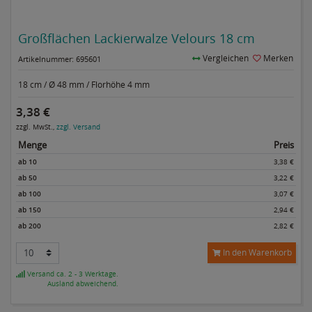
Großflächen Lackierwalze Velours 18 cm
Vergleichen
Merken
Artikelnummer: 695601
18 cm / Ø 48 mm / Florhöhe 4 mm
3,38 €
zzgl. MwSt.,
zzgl. Versand
Menge
Preis
ab 10
3,38 €
ab 50
3,22 €
ab 100
3,07 €
ab 150
2,94 €
ab 200
2,82 €
In den Warenkorb
Versand ca. 2 - 3 Werktage.
Ausland abweichend.