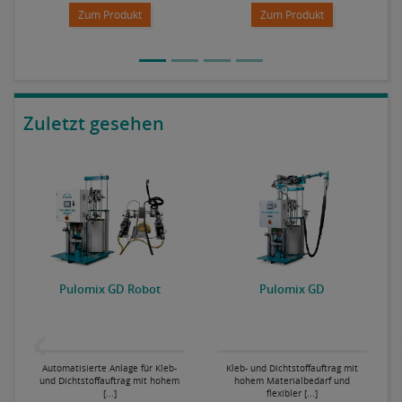
Zum Produkt
Zum Produkt
Zuletzt gesehen
P
Pulomix GD Robot
Pulomix GD
Automatisierte Anlage für Kleb-
Kleb- und Dichtstoffauftrag mit
und Dichtstoffauftrag mit hohem
hohem Materialbedarf und
[...]
flexibler [...]