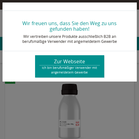
Pultex Onlineshop – Ein B2B Shop für berufsmäßige Verwender mit angemeldetem Gewerbe
info@pultex.de
Wir freuen uns, dass Sie den Weg zu uns
+49 2473 92 78 - 0
gefunden haben!
Wir vertreiben unsere Produkte ausschließlich B2B an
berufsmäßige Verwender mit angemeldetem Gewerbe
Konto & Login
Anlagen & Prozesszubehör
Silikonhauben
Silikon & Additive
Topfzeit-Verlängerer, 100 g – Verlängert die Verarbeitungszeit von VMS26
Zur Webseite
Ich bin berufsmäßiger Verwender mit
angemeldetem Gewerbe
Neu