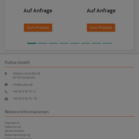
Auf Anfrage
Auf Anfrage
Zum Produkt
Zum Produkt
Pultex GmbH
Völlesbruchstraße 29
52152 Simmerath
info@pultex.de
+49 2473 92 78 - 0
+49 2473 92 78 - 78
Weitere Informationen
Impressum
Datenschutz
Versandkosten
Batterieentsorgung
Cookie-Einstellungen