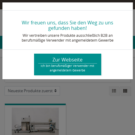
Pultex Onlineshop – Ein B2B Shop für berufsmäßige Verwender mit angemeldetem Gewerbe
info@pultex.de
Wir freuen uns, dass Sie den Weg zu uns
+49 2473 92 78 - 0
gefunden haben!
Wir vertreiben unsere Produkte ausschließlich B2B an
berufsmäßige Verwender mit angemeldetem Gewerbe
Konto & Login
Anlagen & Prozesszubehör
Composites
Laminiertisch
Zur Webseite
Ich bin berufsmäßiger Verwender mit
angemeldetem Gewerbe
Laminiertisch