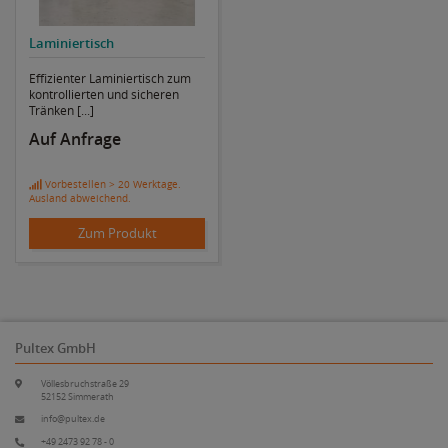
Laminiertisch
Effizienter Laminiertisch zum
kontrollierten und sicheren
Tränken [...]
Auf Anfrage
Vorbestellen > 20 Werktage.
Ausland abweichend.
Zum Produkt
Pultex GmbH
Völlesbruchstraße 29
52152 Simmerath
info@pultex.de
+49 2473 92 78 - 0