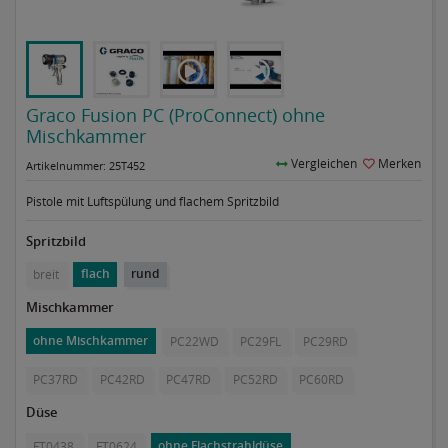
Graco Fusion PC (ProConnect) ohne
Mischkammer
Vergleichen
Merken
Artikelnummer: 25T452
Pistole mit Luftspülung und flachem Spritzbild
Spritzbild
flach
rund
breit
Mischkammer
ohne Mischkammer
PC22WD
PC29FL
PC29RD
PC37RD
PC42RD
PC47RD
PC52RD
PC60RD
Düse
ohne Flachstrahldüse
FT0438
FT0624