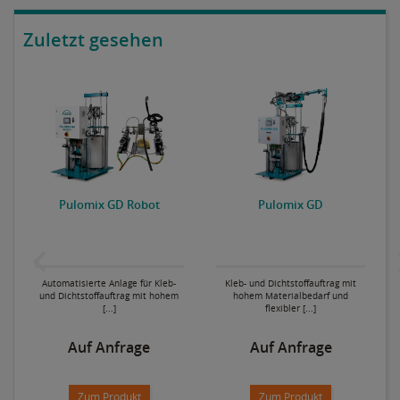
Zuletzt gesehen
P
Pulomix GD Robot
Pulomix GD
Automatisierte Anlage für Kleb-
Kleb- und Dichtstoffauftrag mit
und Dichtstoffauftrag mit hohem
hohem Materialbedarf und
[...]
flexibler [...]
Auf Anfrage
Auf Anfrage
Zum Produkt
Zum Produkt