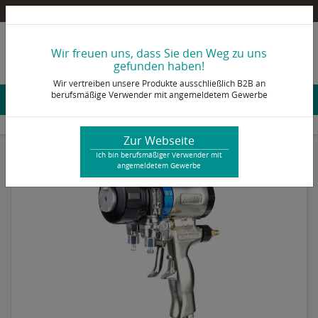
Pultex Onlineshop – Ein B2B Shop für berufsmäßige Verwender mit angemeldetem Gewerbe
info@pultex.de
Wir freuen uns, dass Sie den Weg zu uns
+49 2473 92 78 - 0
gefunden haben!
Wir vertreiben unsere Produkte ausschließlich B2B an
berufsmäßige Verwender mit angemeldetem Gewerbe
Konto & Login
sonstige Ersatzteile
Graco Fusion PC (ProConnect) ohne Mischkammer
Zur Webseite
Ich bin berufsmäßiger Verwender mit
angemeldetem Gewerbe