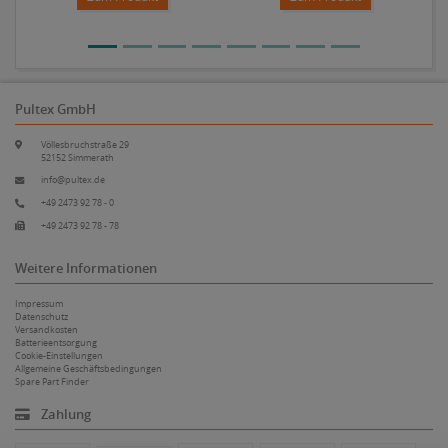
Pultex GmbH
Völlesbruchstraße 29
52152 Simmerath
info@pultex.de
+49 2473 92 78 - 0
+49 2473 92 78 - 78
Weitere Informationen
Impressum
Datenschutz
Versandkosten
Batterieentsorgung
Cookie-Einstellungen
Allgemeine Geschäftsbedingungen
Spare Part Finder
Zahlung